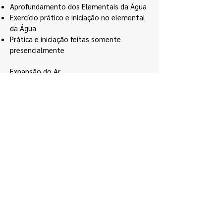
Aprofundamento dos Elementais da Água
Exercício prático e iniciação no elemental
da Água
Prática e iniciação feitas somente
presencialmente
Expansão do Ar
Aprofundamento dos Elementais da Ar
Exercício prático e iniciação no elemental
da Ar
Prática e iniciação feitas somente
presencialmente
Criação do Fogo
Aprofundamento dos Elementais da Fogo
Exercício prático e iniciação no elemental
da Fogo
Prática e iniciação feitas somente
presencialmente