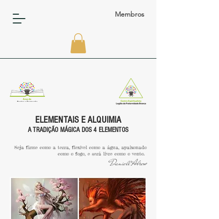
Membros
ELEMENTAIS E ALQUIMIA
A TRADIÇÃO MÁGICA DOS 4 ELEMENTOS
Seja firme como a terra, flexível como a água, apaixonado
como o fogo, e será livre como o vento.
Daniell Abrew