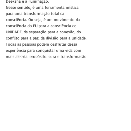
Deeksha é a iluminação.
Nesse sentido, é uma ferramenta mística 
para uma transformação total da 
consciência. Ou seja, é um movimento da 
consciência do EU para a consciência de 
UNIDADE, da separação para a conexão, do 
conflito para a paz, da divisão para a unidade.
Todas as pessoas podem desfrutar dessa 
experiência para conquistar uma vida com 
mais alegria, propósito, cura e transformação
Mas independentemente da origem, crença 
ou estilo de vida, todas as pessoas podem 
desfrutar dessa experiência para conquistar 
uma vida com mais alegria, propósito, cura e 
transformação. A Deeksha não está vinculada 
a nenhuma filosofia…
Mostrar mais