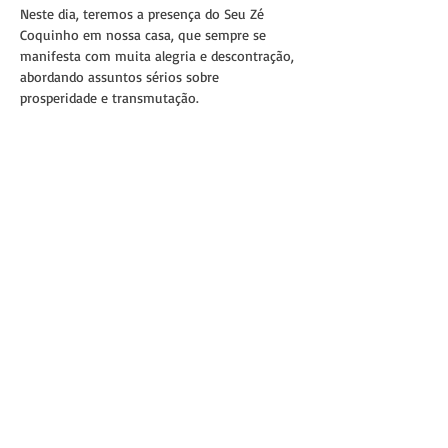
Neste dia, teremos a presença do Seu Zé 
Coquinho em nossa casa, que sempre se 
manifesta com muita alegria e descontração, 
abordando assuntos sérios sobre 
prosperidade e transmutação.
ORIENTAÇÕES PARA OS CONSULENTES
- Os portões se fecham às 9h30 (horário que 
se finaliza a defumação na casa)
Mostrar mais
Compartilhe esse evento